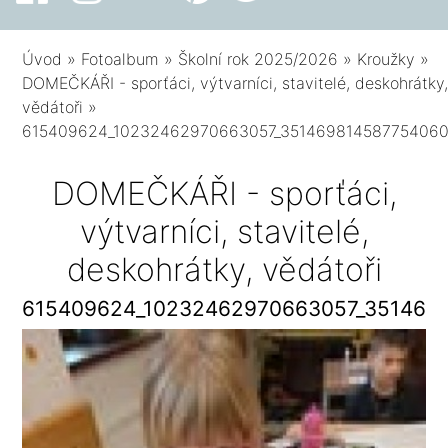
Úvod
»
Fotoalbum
»
Školní rok 2025/2026
»
Kroužky
»
DOMEČKÁŘI - sporťáci, výtvarníci, stavitelé, deskohrátky
vědátoři
»
615409624_10232462970663057_351469814587754060
DOMEČKÁŘI - sporťáci,
výtvarníci, stavitelé,
deskohrátky, vědátoři
615409624_10232462970663057_351469