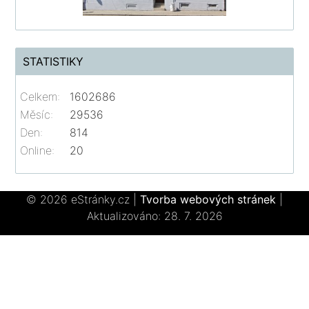
STATISTIKY
Celkem:
1602686
Měsíc:
29536
Den:
814
Online:
20
© 2026 eStránky.cz
|
Tvorba webových stránek
|
Aktualizováno: 28. 7. 2026