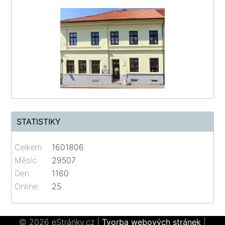
STATISTIKY
Celkem:
1601806
Měsíc:
29507
Den:
1160
Online:
25
© 2026 eStránky.cz
|
Tvorba webových stránek
|