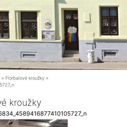
»
Florbalové kroužky
»
5727_n
vé kroužky
6834_4589416877410105727_n