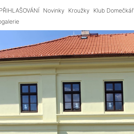
PŘIHLAŠOVÁNÍ
Novinky
Kroužky
Klub Domečkář
ogalerie