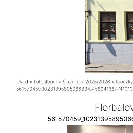
Úvod
»
Fotoalbum
»
Školní rok 2025/2026
»
Kroužky
561570459_10231395895066834_458941687741010
Florbalo
561570459_1023139589506