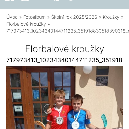
Úvod
»
Fotoalbum
»
Školní rok 2025/2026
»
Kroužky
»
Florbalové kroužky
»
717973413_10234340144711235_351918830518390318_
Florbalové kroužky
717973413_10234340144711235_3519188