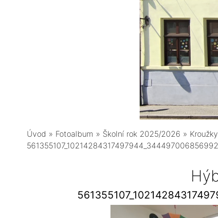
Úvod
»
Fotoalbum
»
Školní rok 2025/2026
»
Kroužky
561355107_10214284317497944_344497006856992
Hýb
561355107_1021428431749