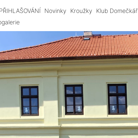
PŘIHLAŠOVÁNÍ
Novinky
Kroužky
Klub Domečkář
ogalerie