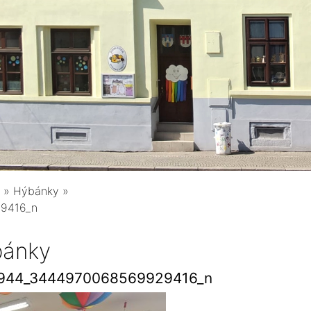
»
Hýbánky
»
9416_n
ánky
7944_3444970068569929416_n