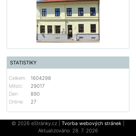
STATISTIKY
Celkem:
1604298
Měsíc:
29017
Den:
890
Online:
27
© 2026 eStránky.cz
|
Tvorba webových stránek
|
Aktualizováno: 28. 7. 2026