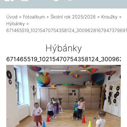
Úvod
»
Fotoalbum
»
Školní rok 2025/2026
»
Kroužky
»
Hýbánky
»
671465519_10215470754358124_300962816794737969
Hýbánky
671465519_10215470754358124_3009628