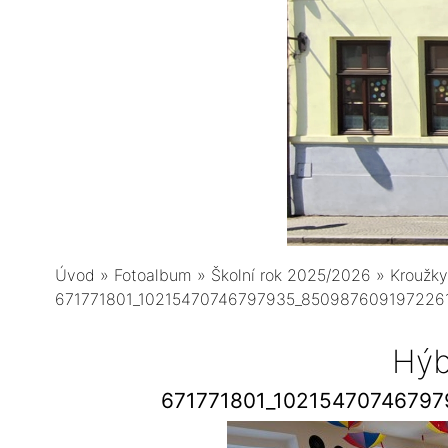
Úvod
»
Fotoalbum
»
Školní rok 2025/2026
»
Kroužky
671771801_10215470746797935_850987609197226
Hýb
671771801_1021547074679