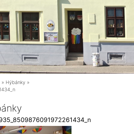
»
Hýbánky
»
1434_n
ánky
7935_8509876091972261434_n