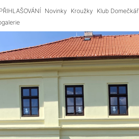
PŘIHLAŠOVÁNÍ
Novinky
Kroužky
Klub Domečkář
ogalerie