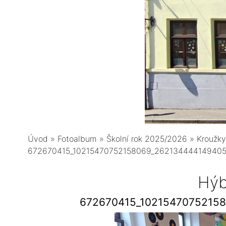
Úvod
»
Fotoalbum
»
Školní rok 2025/2026
»
Kroužky
672670415_10215470752158069_26213444414940
Hýb
672670415_1021547075215