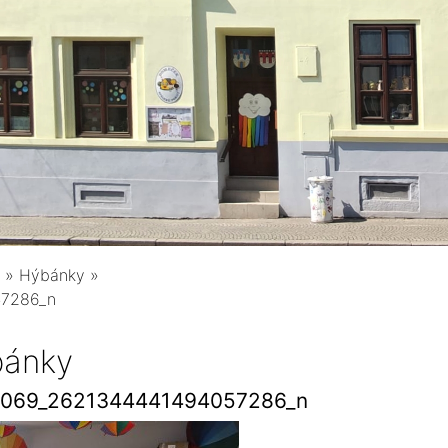
»
Hýbánky
»
57286_n
ánky
8069_2621344441494057286_n