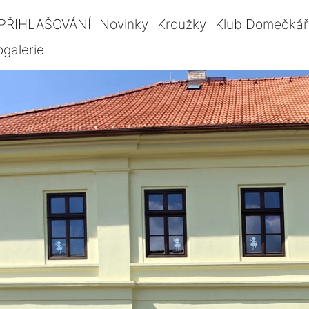
PŘIHLAŠOVÁNÍ
Novinky
Kroužky
Klub Domečkář
ogalerie