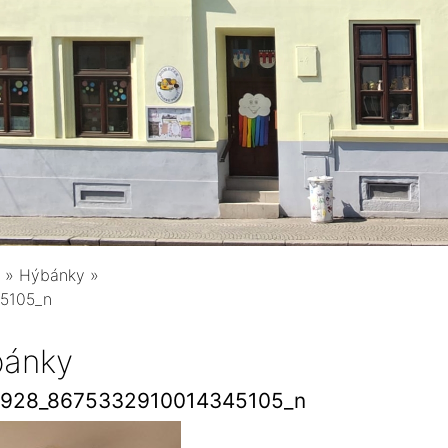
»
Hýbánky
»
5105_n
ánky
7928_8675332910014345105_n