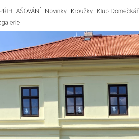
PŘIHLAŠOVÁNÍ
Novinky
Kroužky
Klub Domečkář
ogalerie