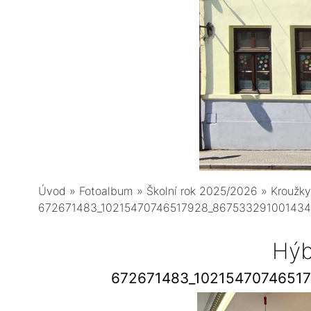
Úvod
»
Fotoalbum
»
Školní rok 2025/2026
»
Kroužky
672671483_10215470746517928_867533291001434
Hýb
672671483_1021547074651