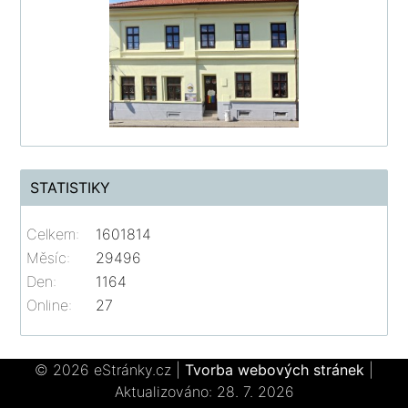
STATISTIKY
Celkem:
1601814
Měsíc:
29496
Den:
1164
Online:
27
© 2026 eStránky.cz
|
Tvorba webových stránek
|
Aktualizováno: 28. 7. 2026