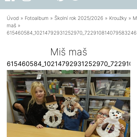
Úvod
»
Fotoalbum
»
Školní rok 2025/2026
»
Kroužky
»
M
maš
»
615460584_10214792931252970_722910814079583246
Miš maš
615460584_10214792931252970_722910