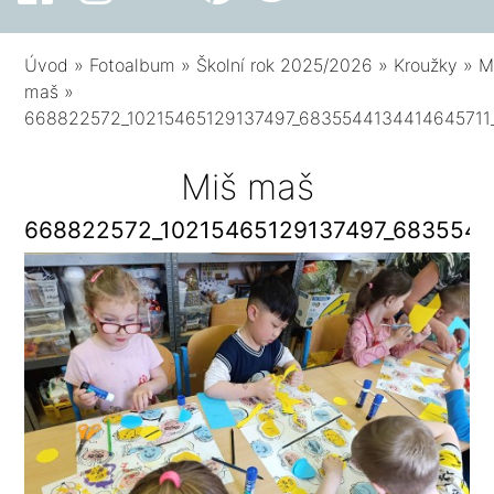
Úvod
»
Fotoalbum
»
Školní rok 2025/2026
»
Kroužky
»
M
maš
»
668822572_10215465129137497_6835544134414645711
Miš maš
668822572_10215465129137497_6835544