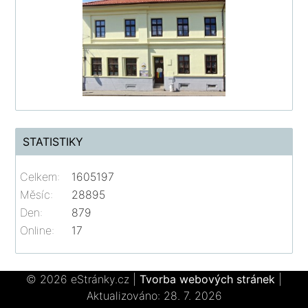
STATISTIKY
Celkem:
1605197
Měsíc:
28895
Den:
879
Online:
17
© 2026 eStránky.cz
|
Tvorba webových stránek
|
Aktualizováno: 28. 7. 2026