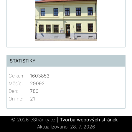
STATISTIKY
Celkem:
1603853
Měsíc:
29092
Den:
780
Online:
21
© 2026 eStránky.cz
|
Tvorba webových stránek
|
Aktualizováno: 28. 7. 2026