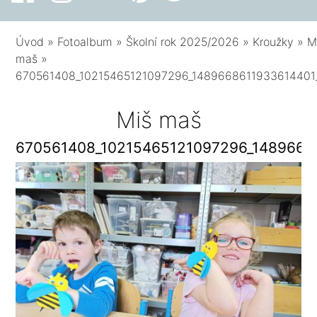
Úvod
»
Fotoalbum
»
Školní rok 2025/2026
»
Kroužky
»
M
maš
»
670561408_10215465121097296_1489668611933614401
Miš maš
670561408_10215465121097296_1489668