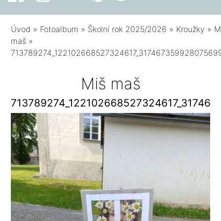
Úvod
»
Fotoalbum
»
Školní rok 2025/2026
»
Kroužky
»
M
maš
»
713789274_122102668527324617_31746735992807569
Miš maš
713789274_122102668527324617_317467