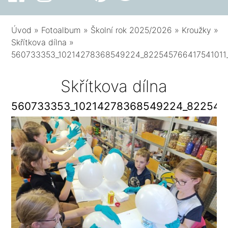
Úvod
»
Fotoalbum
»
Školní rok 2025/2026
»
Kroužky
»
Skřítkova dílna
»
560733353_10214278368549224_822545766417541011
Skřítkova dílna
560733353_10214278368549224_822545