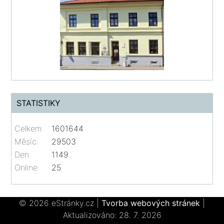
STATISTIKY
Celkem:
1601644
Měsíc:
29503
Den:
1149
Online:
25
© 2026 eStránky.cz
|
Tvorba webových stránek
|
Aktualizováno: 28. 7. 2026