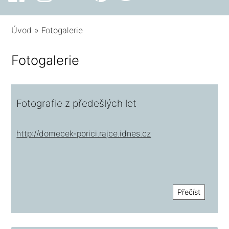
Úvod
»
Fotogalerie
Fotogalerie
Fotografie z předešlých let
http://domecek-porici.rajce.idnes.cz
Přečíst