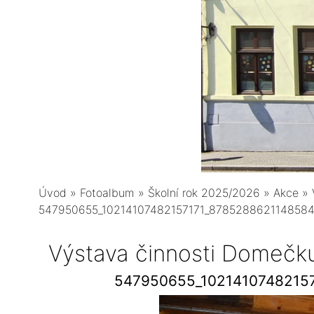
Úvod
»
Fotoalbum
»
Školní rok 2025/2026
»
Akce
»
547950655_10214107482157171_8785288621148584
Výstava činnosti Domečku 
547950655_1021410748215