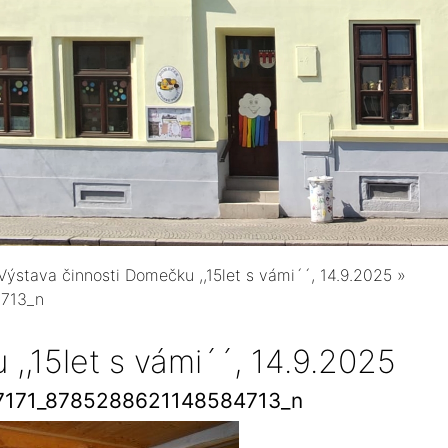
Výstava činnosti Domečku ,,15let s vámi´´, 14.9.2025
»
713_n
,,15let s vámi´´, 14.9.2025
7171_8785288621148584713_n