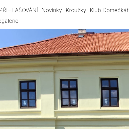
PŘIHLAŠOVÁNÍ
Novinky
Kroužky
Klub Domečkář
ogalerie