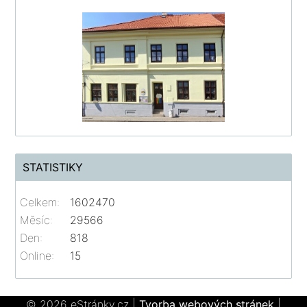
STATISTIKY
Celkem:
1602470
Měsíc:
29566
Den:
818
Online:
15
© 2026 eStránky.cz
|
Tvorba webových stránek
|