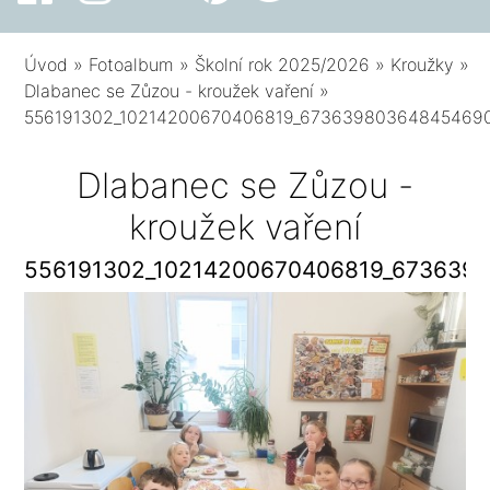
Úvod
»
Fotoalbum
»
Školní rok 2025/2026
»
Kroužky
»
Dlabanec se Zůzou - kroužek vaření
»
556191302_10214200670406819_67363980364845469
Dlabanec se Zůzou -
kroužek vaření
556191302_10214200670406819_673639