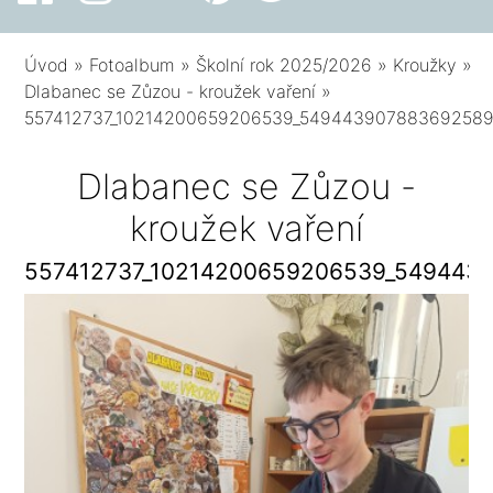
Úvod
»
Fotoalbum
»
Školní rok 2025/2026
»
Kroužky
»
Dlabanec se Zůzou - kroužek vaření
»
557412737_10214200659206539_549443907883692589
Dlabanec se Zůzou -
kroužek vaření
557412737_10214200659206539_549443