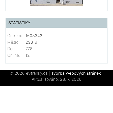
STATISTIKY
Celkem:
1603342
Měsíc:
29319
Den:
778
Online:
12
© 2026 eStránky.cz
|
Tvorba webových stránek
|
Aktualizováno: 28. 7. 2026