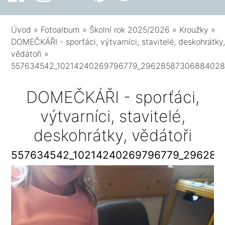
Úvod
»
Fotoalbum
»
Školní rok 2025/2026
»
Kroužky
»
DOMEČKÁŘI - sporťáci, výtvarníci, stavitelé, deskohrátky
vědátoři
»
557634542_10214240269796779_29628587306884028
DOMEČKÁŘI - sporťáci,
výtvarníci, stavitelé,
deskohrátky, vědátoři
557634542_10214240269796779_296285