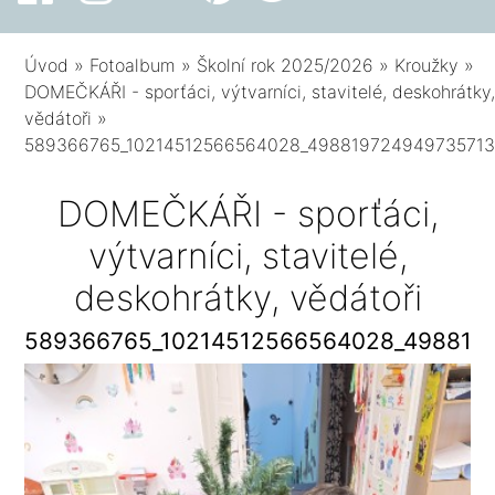
Úvod
»
Fotoalbum
»
Školní rok 2025/2026
»
Kroužky
»
DOMEČKÁŘI - sporťáci, výtvarníci, stavitelé, deskohrátky
vědátoři
»
589366765_10214512566564028_498819724949735713
DOMEČKÁŘI - sporťáci,
výtvarníci, stavitelé,
deskohrátky, vědátoři
589366765_10214512566564028_498819