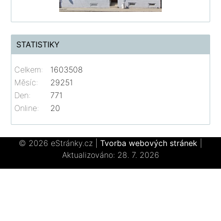
STATISTIKY
Celkem:
1603508
Měsíc:
29251
Den:
771
Online:
20
© 2026 eStránky.cz
|
Tvorba webových stránek
|
Aktualizováno: 28. 7. 2026