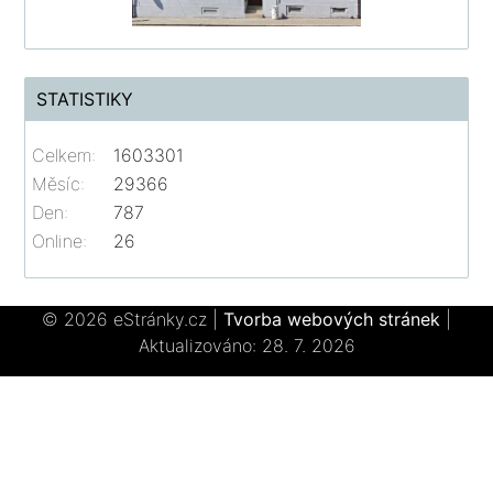
STATISTIKY
Celkem:
1603301
Měsíc:
29366
Den:
787
Online:
26
© 2026 eStránky.cz
|
Tvorba webových stránek
|
Aktualizováno: 28. 7. 2026