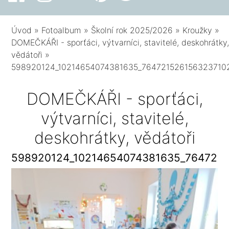
Úvod
»
Fotoalbum
»
Školní rok 2025/2026
»
Kroužky
»
DOMEČKÁŘI - sporťáci, výtvarníci, stavitelé, deskohrátky
vědátoři
»
598920124_10214654074381635_764721526156323710
DOMEČKÁŘI - sporťáci,
výtvarníci, stavitelé,
deskohrátky, vědátoři
598920124_10214654074381635_764721