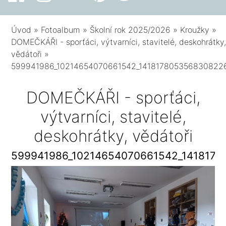
Úvod
»
Fotoalbum
»
Školní rok 2025/2026
»
Kroužky
»
DOMEČKÁŘI - sporťáci, výtvarníci, stavitelé, deskohrátky
vědátoři
»
599941986_10214654070661542_141817805356830822
DOMEČKÁŘI - sporťáci,
výtvarníci, stavitelé,
deskohrátky, vědátoři
599941986_10214654070661542_141817