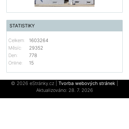
STATISTIKY
Celkem:
1603264
Měsíc:
29352
Den:
778
Online:
15
© 2026 eStránky.cz
|
Tvorba webových stránek
|
Aktualizováno: 28. 7. 2026