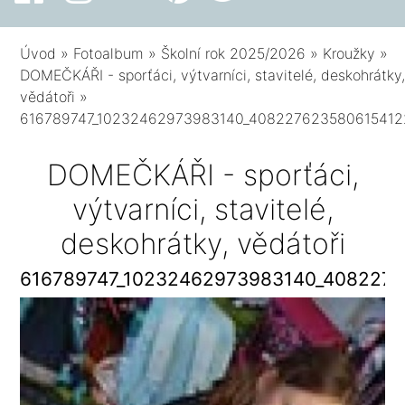
Úvod
»
Fotoalbum
»
Školní rok 2025/2026
»
Kroužky
»
DOMEČKÁŘI - sporťáci, výtvarníci, stavitelé, deskohrátky
vědátoři
»
616789747_10232462973983140_408227623580615412
DOMEČKÁŘI - sporťáci,
výtvarníci, stavitelé,
deskohrátky, vědátoři
616789747_10232462973983140_408227