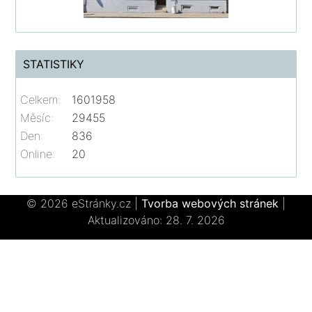
STATISTIKY
Celkem:
1601958
Měsíc:
29455
Den:
836
Online:
20
© 2026 eStránky.cz
|
Tvorba webových stránek
|
Aktualizováno: 28. 7. 2026