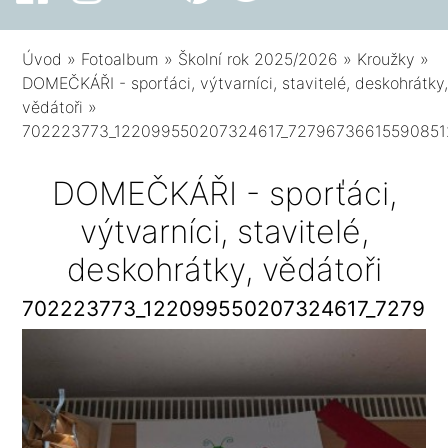
Úvod
»
Fotoalbum
»
Školní rok 2025/2026
»
Kroužky
»
DOMEČKÁŘI - sporťáci, výtvarníci, stavitelé, deskohrátky
vědátoři
»
702223773_122099550207324617_72796736615590851
DOMEČKÁŘI - sporťáci,
výtvarníci, stavitelé,
deskohrátky, vědátoři
702223773_122099550207324617_72796