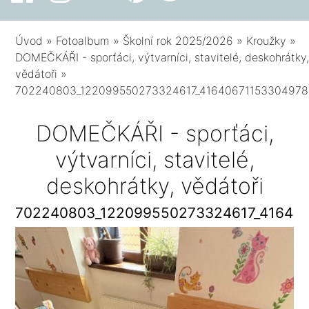
Úvod
»
Fotoalbum
»
Školní rok 2025/2026
»
Kroužky
»
DOMEČKÁŘI - sporťáci, výtvarníci, stavitelé, deskohrátky
vědátoři
»
702240803_122099550273324617_41640671153304978
DOMEČKÁŘI - sporťáci,
výtvarníci, stavitelé,
deskohrátky, vědátoři
702240803_122099550273324617_41640