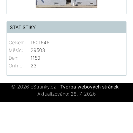
STATISTIKY
Celkem:
1601646
Měsíc:
29503
Den:
1150
Online:
23
© 2026 eStránky.cz
|
Tvorba webových stránek
|
Aktualizováno: 28. 7. 2026