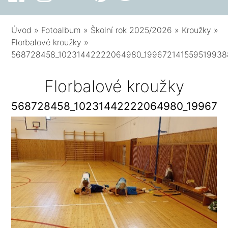
Úvod
»
Fotoalbum
»
Školní rok 2025/2026
»
Kroužky
»
Florbalové kroužky
»
568728458_10231442222064980_199672141559519938
Florbalové kroužky
568728458_10231442222064980_199672