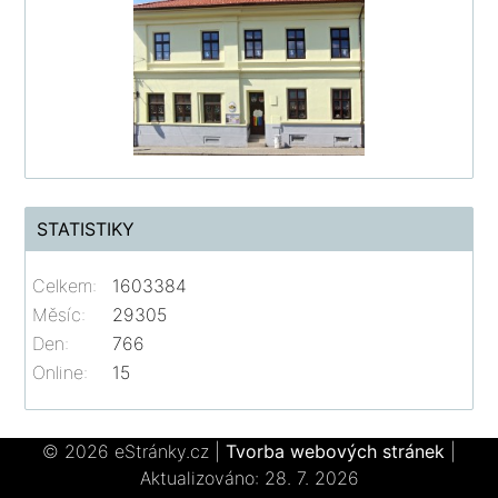
STATISTIKY
Celkem:
1603384
Měsíc:
29305
Den:
766
Online:
15
© 2026 eStránky.cz
|
Tvorba webových stránek
|
Aktualizováno: 28. 7. 2026