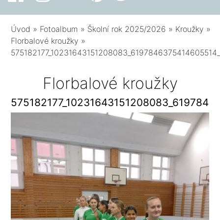
Úvod
»
Fotoalbum
»
Školní rok 2025/2026
»
Kroužky
»
Florbalové kroužky
»
575182177_10231643151208083_6197846375414605514
Florbalové kroužky
575182177_10231643151208083_6197846