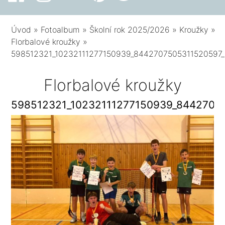
Úvod
»
Fotoalbum
»
Školní rok 2025/2026
»
Kroužky
»
Florbalové kroužky
»
598512321_10232111277150939_8442707505311520597
Florbalové kroužky
598512321_10232111277150939_8442707