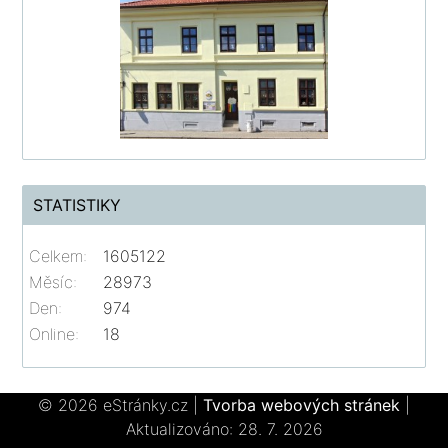
STATISTIKY
Celkem:
1605122
Měsíc:
28973
Den:
974
Online:
18
© 2026 eStránky.cz
|
Tvorba webových stránek
|
Aktualizováno: 28. 7. 2026