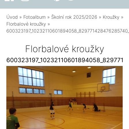
Úvod
»
Fotoalbum
»
Školní rok 2025/2026
»
Kroužky
»
Florbalové kroužky
»
600323197_10232110601894058_829771428476285740
Florbalové kroužky
600323197_10232110601894058_8297714