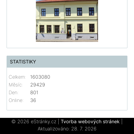
STATISTIKY
Celkem:
1603080
Měsíc:
29429
Den:
801
Online:
36
© 2026 eStránky.cz
|
Tvorba webových stránek
|
Aktualizováno: 28. 7. 2026