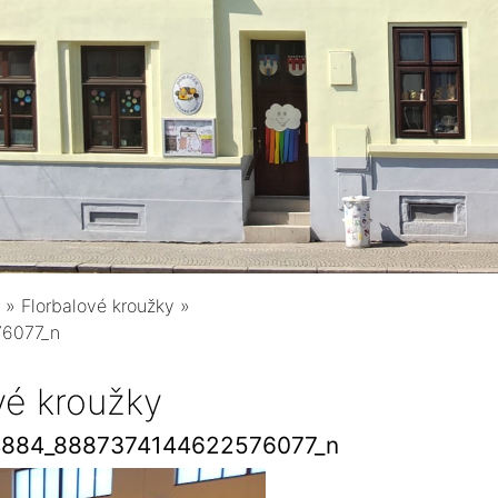
»
Florbalové kroužky
»
6077_n
vé kroužky
4884_8887374144622576077_n