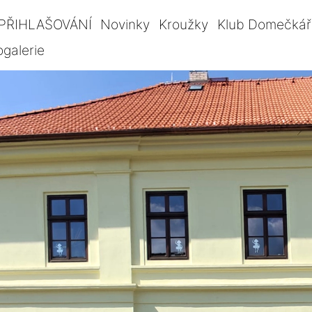
PŘIHLAŠOVÁNÍ
Novinky
Kroužky
Klub Domečkář
ogalerie