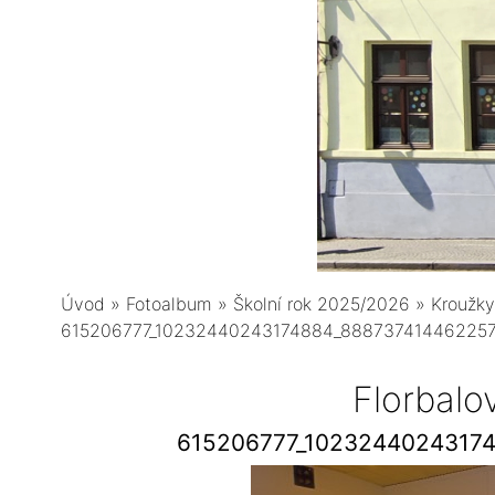
Úvod
»
Fotoalbum
»
Školní rok 2025/2026
»
Kroužky
615206777_10232440243174884_888737414462257
Florbalo
615206777_1023244024317