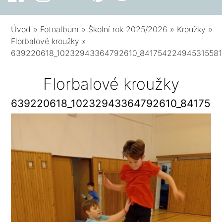
Úvod
»
Fotoalbum
»
Školní rok 2025/2026
»
Kroužky
»
Florbalové kroužky
»
639220618_10232943364792610_841754224945315581
Florbalové kroužky
639220618_10232943364792610_841754