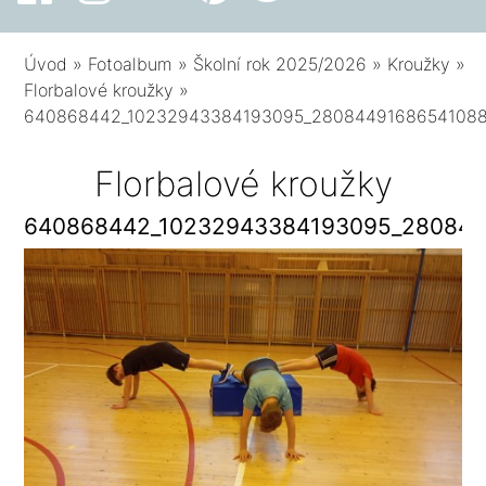
Úvod
»
Fotoalbum
»
Školní rok 2025/2026
»
Kroužky
»
Florbalové kroužky
»
640868442_10232943384193095_2808449168654108
Florbalové kroužky
640868442_10232943384193095_280844