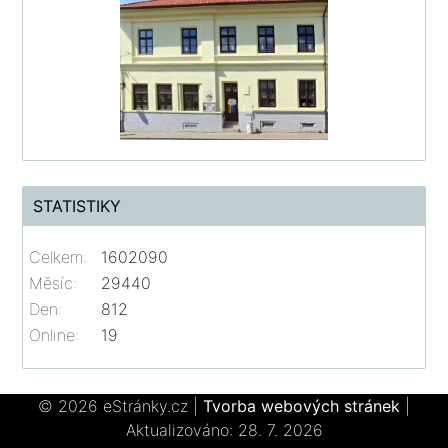
STATISTIKY
Celkem:
1602090
Měsíc:
29440
Den:
812
Online:
19
© 2026 eStránky.cz
|
Tvorba webových stránek
|
Aktualizováno: 28. 7. 2026