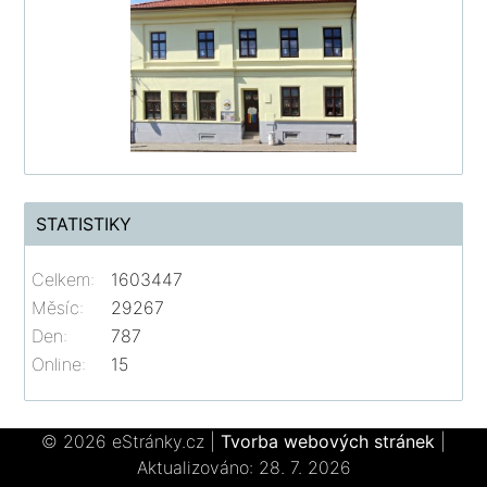
STATISTIKY
Celkem:
1603447
Měsíc:
29267
Den:
787
Online:
15
© 2026 eStránky.cz
|
Tvorba webových stránek
|
Aktualizováno: 28. 7. 2026