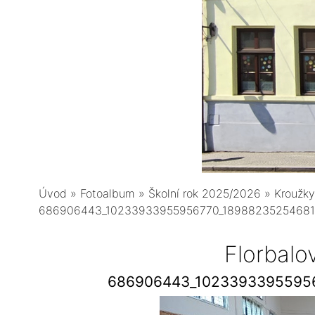
Úvod
»
Fotoalbum
»
Školní rok 2025/2026
»
Kroužky
686906443_10233933955956770_1898823525468
Florbalo
686906443_1023393395595