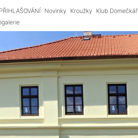
PŘIHLAŠOVÁNÍ
Novinky
Kroužky
Klub Domečkář
ogalerie