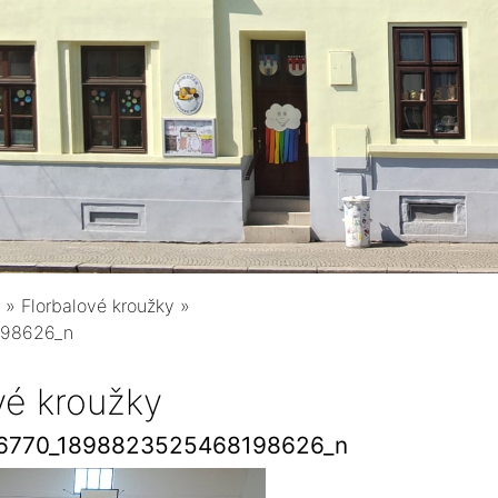
»
Florbalové kroužky
»
198626_n
vé kroužky
6770_1898823525468198626_n