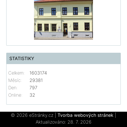
STATISTIKY
Celkem:
1603174
Měsíc:
29381
Den:
797
Online:
32
© 2026 eStránky.cz
|
Tvorba webových stránek
|
Aktualizováno: 28. 7. 2026