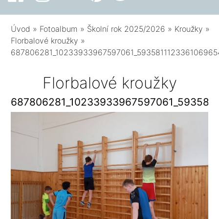
Úvod
»
Fotoalbum
»
Školní rok 2025/2026
»
Kroužky
»
Florbalové kroužky
»
687806281_10233933967597061_593581112336106965
Florbalové kroužky
687806281_10233933967597061_593581