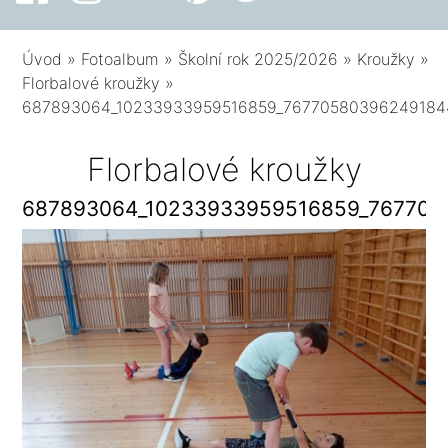
Úvod
»
Fotoalbum
»
Školní rok 2025/2026
»
Kroužky
»
Florbalové kroužky
»
687893064_10233933959516859_76770580396249184
Florbalové kroužky
687893064_10233933959516859_767705