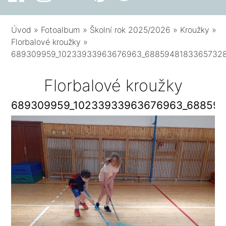
Úvod
»
Fotoalbum
»
Školní rok 2025/2026
»
Kroužky
»
Florbalové kroužky
»
689309959_10233933963676963_6885948183365732
Florbalové kroužky
689309959_10233933963676963_688594