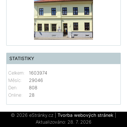
STATISTIKY
Celkem:
1603974
Měsíc:
29046
Den:
808
Online:
28
© 2026 eStránky.cz
|
Tvorba webových stránek
|
Aktualizováno: 28. 7. 2026