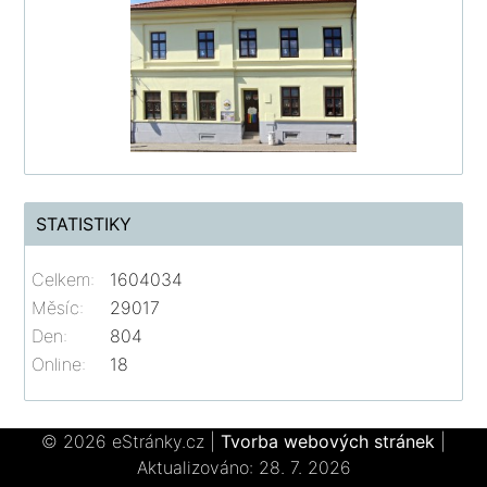
STATISTIKY
Celkem:
1604034
Měsíc:
29017
Den:
804
Online:
18
© 2026 eStránky.cz
|
Tvorba webových stránek
|
Aktualizováno: 28. 7. 2026