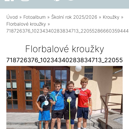
Úvod
»
Fotoalbum
»
Školní rok 2025/2026
»
Kroužky
»
Florbalové kroužky
»
718726376_10234340283834713_22055286660359444
Florbalové kroužky
718726376_10234340283834713_220552