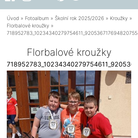
Úvod
»
Fotoalbum
»
Školní rok 2025/2026
»
Kroužky
»
Florbalové kroužky
»
718952783_10234340279754611_920536717694820755
Florbalové kroužky
718952783_10234340279754611_920536