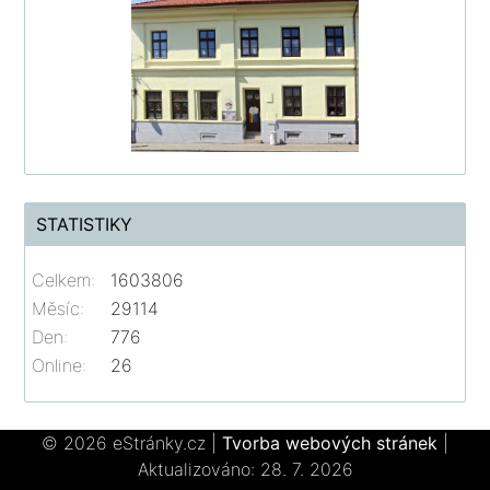
STATISTIKY
Celkem:
1603806
Měsíc:
29114
Den:
776
Online:
26
© 2026 eStránky.cz
|
Tvorba webových stránek
|
Aktualizováno: 28. 7. 2026