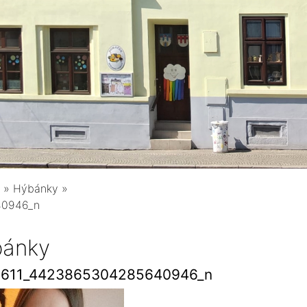
»
Hýbánky
»
40946_n
ánky
5611_4423865304285640946_n