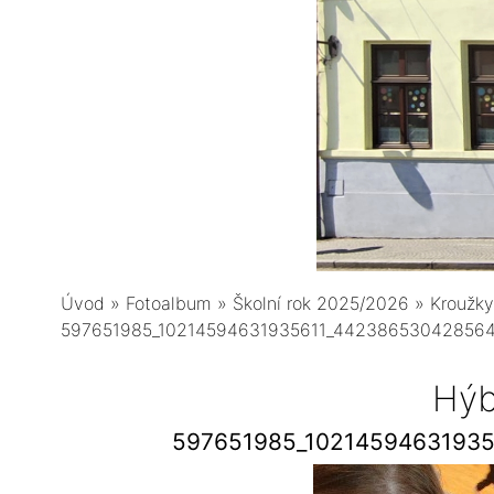
Úvod
»
Fotoalbum
»
Školní rok 2025/2026
»
Kroužky
597651985_10214594631935611_44238653042856
Hýb
597651985_1021459463193