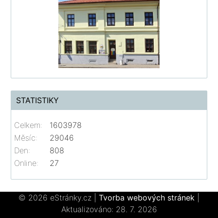
STATISTIKY
Celkem:
1603978
Měsíc:
29046
Den:
808
Online:
27
© 2026 eStránky.cz
|
Tvorba webových stránek
|
Aktualizováno: 28. 7. 2026