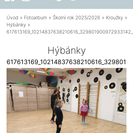
Úvod
»
Fotoalbum
»
Školní rok 2025/2026
»
Kroužky
»
Hýbánky
»
617613169_10214837638210616_329801900972933142
Hýbánky
617613169_10214837638210616_3298019