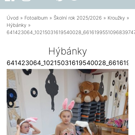
Úvod
»
Fotoalbum
»
Školní rok 2025/2026
»
Kroužky
»
Hýbánky
»
641423064_10215031619540028_661619955109683974
Hýbánky
641423064_10215031619540028_6616199