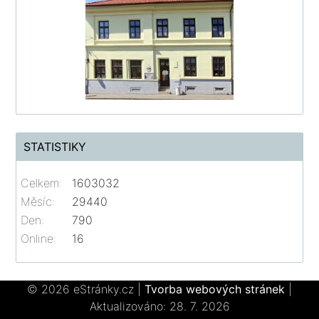
STATISTIKY
Celkem:
1603032
Měsíc:
29440
Den:
790
Online:
16
© 2026 eStránky.cz
|
Tvorba webových stránek
|
Aktualizováno: 28. 7. 2026