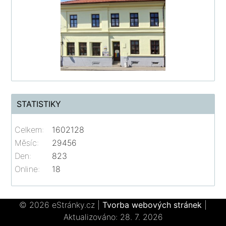
STATISTIKY
Celkem:
1602128
Měsíc:
29456
Den:
823
Online:
18
© 2026 eStránky.cz
|
Tvorba webových stránek
|
Aktualizováno: 28. 7. 2026