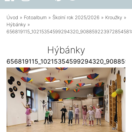
Úvod
»
Fotoalbum
»
Školní rok 2025/2026
»
Kroužky
»
Hýbánky
»
656819115_10215354599294320_908859223972854581
Hýbánky
656819115_10215354599294320_908859