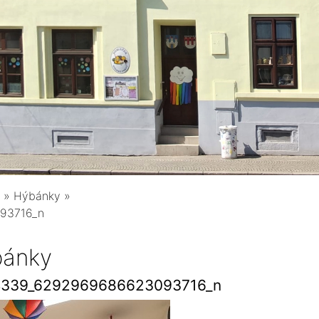
»
Hýbánky
»
93716_n
ánky
4339_6292969686623093716_n