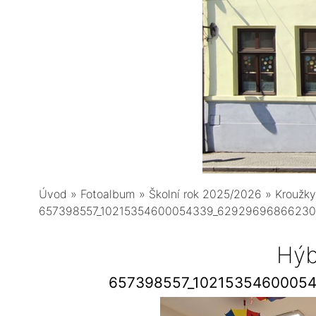
Úvod
»
Fotoalbum
»
Školní rok 2025/2026
»
Kroužky
657398557_10215354600054339_62929696866230
Hýb
657398557_1021535460005