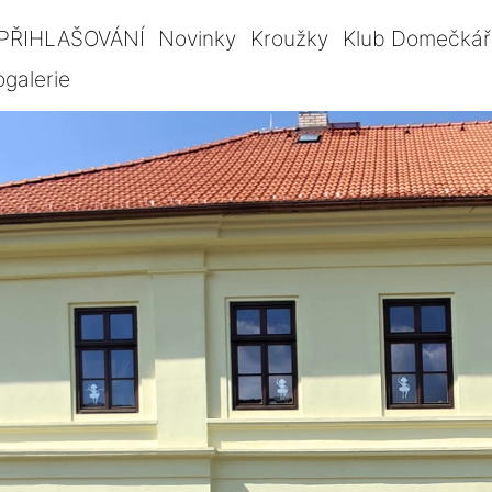
PŘIHLAŠOVÁNÍ
Novinky
Kroužky
Klub Domečkář
ogalerie