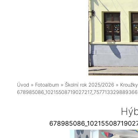
Úvod
»
Fotoalbum
»
Školní rok 2025/2026
»
Kroužky
678985086_10215508719027217_757713329889366
Hýb
678985086_1021550871902