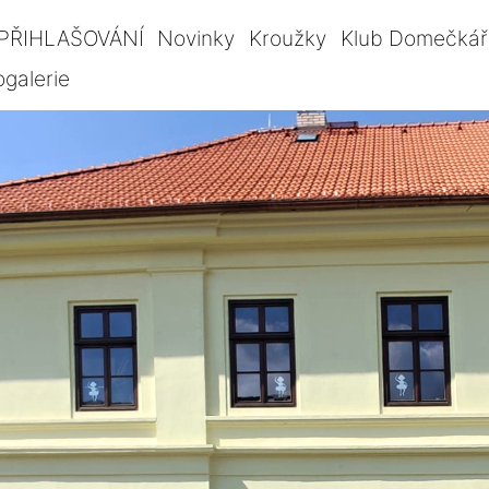
PŘIHLAŠOVÁNÍ
Novinky
Kroužky
Klub Domečkář
ogalerie