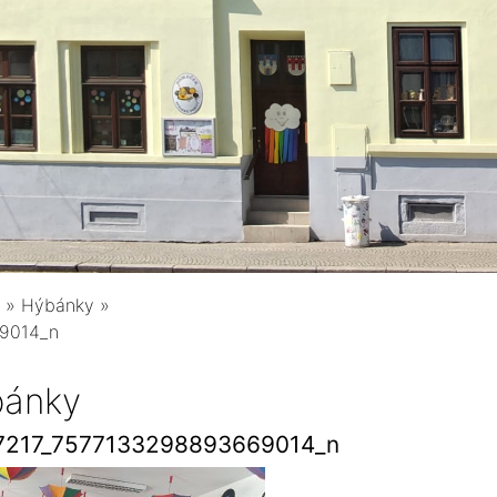
»
Hýbánky
»
9014_n
ánky
7217_7577133298893669014_n