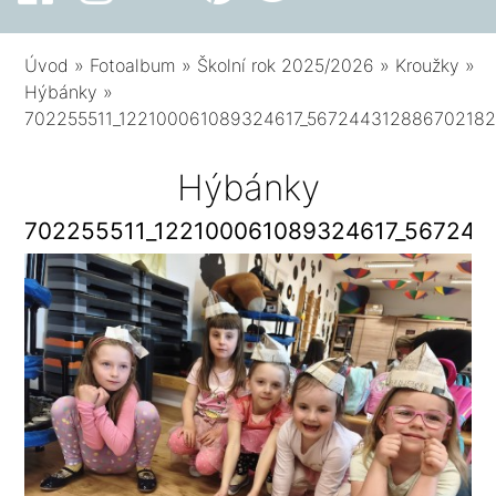
Úvod
»
Fotoalbum
»
Školní rok 2025/2026
»
Kroužky
»
Hýbánky
»
702255511_122100061089324617_567244312886702182
Hýbánky
702255511_122100061089324617_567244