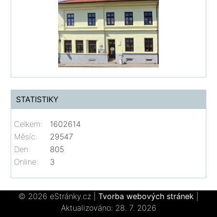
STATISTIKY
Celkem:
1602614
Měsíc:
29547
Den:
805
Online:
3
© 2026 eStránky.cz
|
Tvorba webových stránek
|
Aktualizováno: 28. 7. 2026