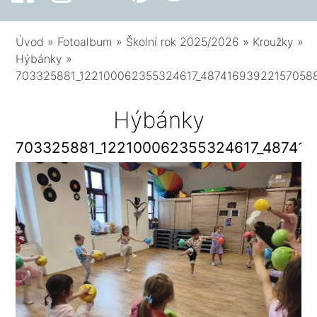
Úvod
»
Fotoalbum
»
Školní rok 2025/2026
»
Kroužky
»
Hýbánky
»
703325881_122100062355324617_48741693922157058
Hýbánky
703325881_122100062355324617_48741