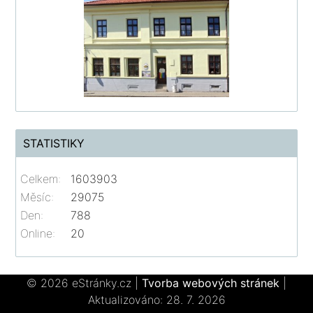
STATISTIKY
Celkem:
1603903
Měsíc:
29075
Den:
788
Online:
20
© 2026 eStránky.cz
|
Tvorba webových stránek
|
Aktualizováno: 28. 7. 2026