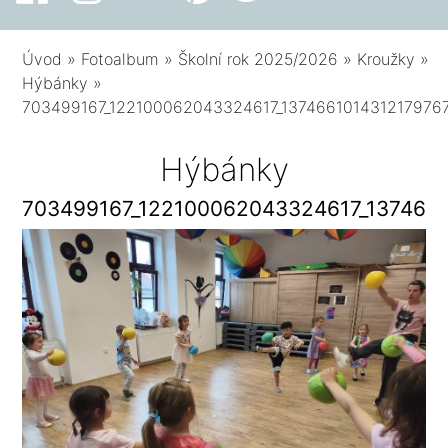
Úvod
»
Fotoalbum
»
Školní rok 2025/2026
»
Kroužky
»
Hýbánky
»
703499167_122100062043324617_1374661014312179767
Hýbánky
703499167_122100062043324617_1374661