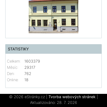
STATISTIKY
Celkem:
1603379
Měsíc:
29317
Den:
762
Online:
18
© 2026 eStránky.cz
|
Tvorba webových stránek
|
Aktualizováno: 28. 7. 2026